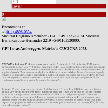
Enviar
0
Encontranos en
(011) 4896-0334
Sucursal Belgrano Amenábar 2174. +5491144242624. Sucursal
Barrancas José Hernandez 2219 +5491163530900.
CPI Lucas Andereggen. Matrícula CUCICBA 2073.
LEY 5859 –
Artículo 4°.-
Incorpórese como inciso 8 del artículo 10 de la Ley 2340 (texto
consolidado según Ley N° 5666) el siguiente texto:
Hacer constar en todo ofrecimiento publicitario
de locación de inmuebles con destino habitacional que se emita vía páginas web, propias o de terceros, la
siguiente leyenda:
“Para los casos de alquiler de vivienda, el monto máximo de comisión que se le puede
requerir a los propietarios será el equivalente al cuatro con quince centésimos por ciento (4,15%) del valor
total del respectivo contrato. Se encuentra prohibido cobrar a los inquilinos que sean personas físicas
comisiones inmobiliarias y gastos de gestoría de informes”.-
Artículo 5°.-
Incorpórese como inciso 9 del artículo 10 de la Ley 2340 (texto consolidado
según Ley 5666) el siguiente texto:
Exhibir en todos los locales y/o oficinas en los que se preste
servicios de corretaje inmobiliario carteles visibles al público con la siguiente leyenda: “Se encuentra
prohibido cobrar comisiones inmobiliarias y gastos de gestoría de informes a los inquilinos que sean
personas físicas. Para los casos de alquiler de vivienda, el monto máximo de comisión que se le puede
requerir a los propietarios será el equivalente al cuatro con quince centésimos por ciento (4,15%) del valor
total del respectivo contrato”.-